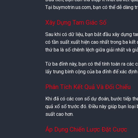
Tại buymotrin.us.com, bạn có thể dễ dàng tr
Xây Dựng Tam Giác Số
Sau khi có dữ liệu, bạn bắt đầu xây dựng ta
có tần suất xuất hiện cao nhất trong ba kết 
thứ ba là số chênh lệch giữa giải nhất và giả
Từ ba đỉnh này, bạn có thể tính toán ra các 
lấy trung bình cộng của ba đỉnh để xác định
Phân Tích Kết Quả Và Đối Chiếu
Khi đã có các con số dự đoán, bước tiếp the
quả xổ số trước đó. Điều này giúp bạn loại 
suất cao hơn.
Áp Dụng Chiến Lược Đặt Cược