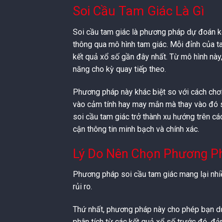
Soi Cầu Tam Giác Là Gì
Soi cầu tam giác là phương pháp dự đoán kế
thông qua mô hình tam giác. Mỗi đỉnh của t
kết quả xổ số gần đây nhất. Từ mô hình này
năng cho kỳ quay tiếp theo.
Phương pháp này khác biệt so với cách chơi
vào cảm tính hay may mắn mà thay vào đó sử
soi cầu tam giác trở thành xu hướng trên cá
cận thông tin minh bạch và chính xác.
Lý Do Nên Chọn Phương P
Phương pháp soi cầu tam giác mang lại nhiều
rủi ro.
Thứ nhất, phương pháp này cho phép bạn dự 
phân tích từ các kết quả xổ số trước đó, đả