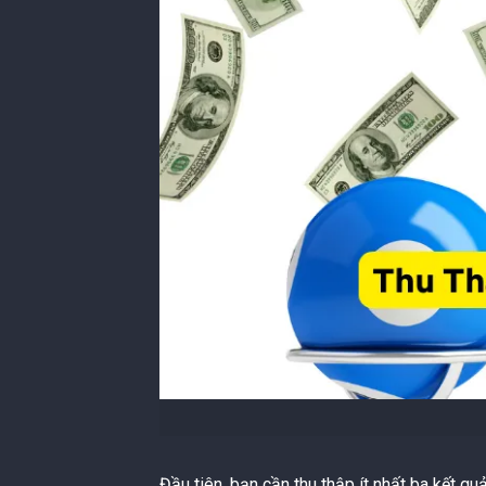
Đầu tiên, bạn cần thu thập ít nhất ba kết q