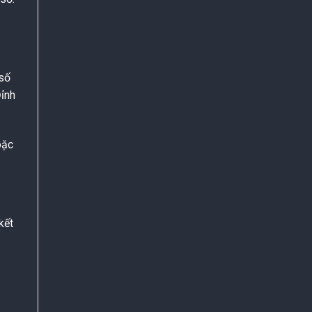
 số
Đỉnh
oặc
kết