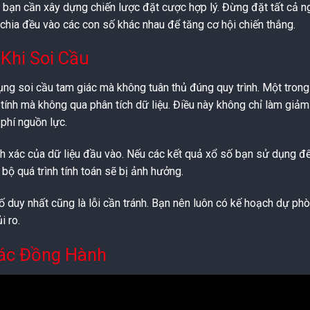
 bạn cần xây dựng chiến lược đặt cược hợp lý. Đừng đặt tất cả n
chia đều vào các con số khác nhau để tăng cơ hội chiến thắng.
Khi Soi Cầu
ụng soi cầu tam giác mà không tuân thủ đúng quy trình. Một trong
tính mà không qua phân tích dữ liệu. Điều này không chỉ làm giảm
phí nguồn lực.
ính xác của dữ liệu đầu vào. Nếu các kết quả xổ số bạn sử dụng đ
bộ quá trình tính toán sẽ bị ảnh hưởng.
ố duy nhất cũng là lỗi cần tránh. Bạn nên luôn có kế hoạch dự ph
i ro.
Tác Đồng Hành