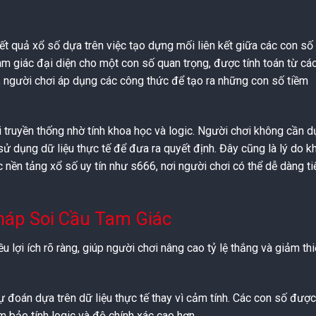
t quả xổ số dựa trên việc tạo dựng mối liên kết giữa các con số
am giác đại diện cho một con số quan trọng, được tính toán từ cá
, người chơi áp dụng các công thức để tạo ra những con số tiềm
 truyền thống nhờ tính khoa học và logic. Người chơi không cần d
 dụng dữ liệu thực tế để đưa ra quyết định. Đây cũng là lý do k
c nền tảng xổ số uy tín như s666, nơi người chơi có thể dễ dàng ti
háp Soi Cầu Tam Giác
 lợi ích rõ ràng, giúp người chơi nâng cao tỷ lệ thắng và giảm th
đoán dựa trên dữ liệu thực tế thay vì cảm tính. Các con số được
m bảo tính logic và độ chính xác cao hơn.