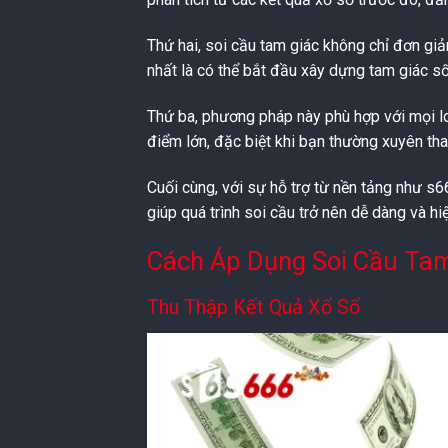
Thứ hai, soi cầu tam giác không chỉ đơn gi
nhất là có thể bắt đầu xây dựng tam giác số
Thứ ba, phương pháp này phù hợp với mọi lo
điểm lớn, đặc biệt khi bạn thường xuyên tha
Cuối cùng, với sự hỗ trợ từ nền tảng như s6
giúp quá trình soi cầu trở nên dễ dàng và hi
Cách Áp Dụng Soi Cầu Tam
Thu Thập Kết Quả Xổ Số