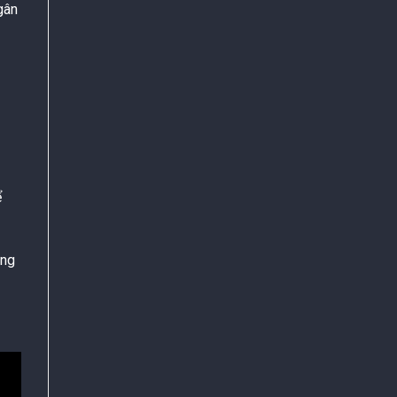
gân
ể
òng