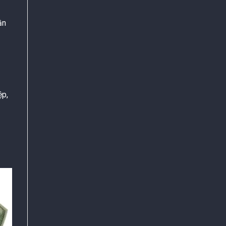
ần
ệp,