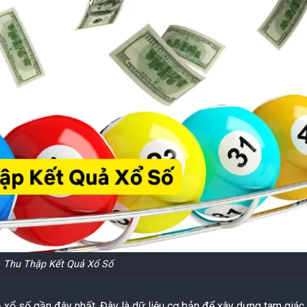
Thu Thập Kết Quả Xổ Số
uả xổ số gần đây nhất. Đây là dữ liệu cơ bản để xây dựng tam giác