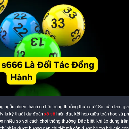
 ngẫu nhiên thành cơ hội trúng thưởng thực sự? Soi cầu tam giá
ây là kỹ thuật dự đoán
xổ số
hiện đại, kết hợp giữa toán học và p
hơn nhiều so với cách chơi thông thường. Đặc biệt, khi áp dụng trên
 chỉ nhận được hướng dẫn chi tiết mà còn được hỗ trợ bởi các cô