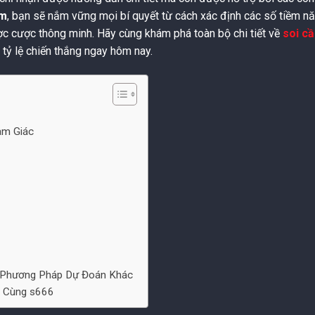
om
, bạn sẽ nắm vững mọi bí quyết từ cách xác định các số tiềm nă
ược cược thông minh. Hãy cùng khám phá toàn bộ chi tiết về
soi c
tỷ lệ chiến thắng ngay hôm nay.
am Giác
c Phương Pháp Dự Đoán Khác
c Cùng s666