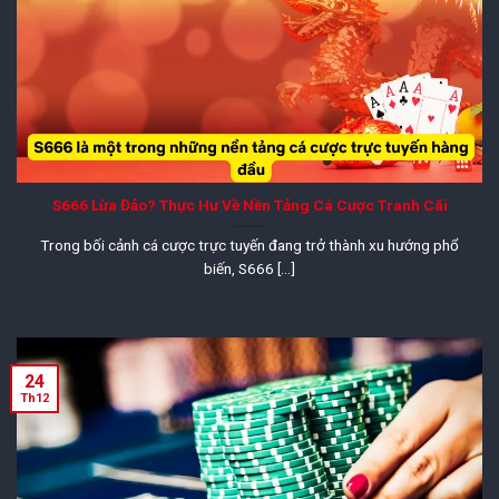
S666 Lừa Đảo? Thực Hư Về Nền Tảng Cá Cược Tranh Cãi
Trong bối cảnh cá cược trực tuyến đang trở thành xu hướng phổ
biến, S666 [...]
24
Th12