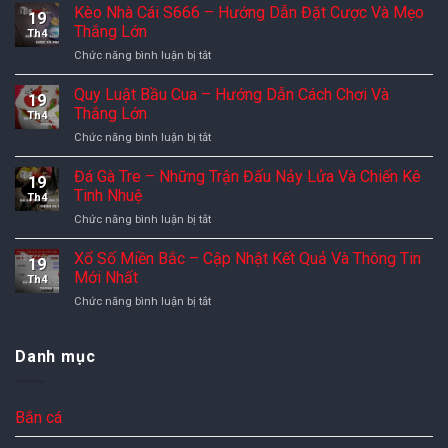
Bắn
Kèo Nhà Cái S666 – Hướng Dẫn Đặt Cược Và Mẹo
19
Cá
Thắng Lớn
Th4
–
Chức năng bình luận bị tắt
ở
Trò
Kèo
Chơi
Nhà
Đầy
Quy Luật Bầu Cua – Hướng Dẫn Cách Chơi Và
19
Cái
Kích
Thắng Lớn
Th4
S666
Thích
Chức năng bình luận bị tắt
ở
–
Và
Quy
Hướng
Thử
Luật
Đá Gà Tre – Những Trận Đấu Nảy Lửa Và Chiến Kê
Dẫn
Thách
19
Bầu
Đặt
Tinh Nhuệ
Th4
Cua
Cược
Chức năng bình luận bị tắt
ở
–
Và
Đá
Hướng
Mẹo
Gà
Xổ Số Miền Bắc – Cập Nhật Kết Quả Và Thông Tin
Dẫn
Thắng
19
Tre
Cách
Mới Nhất
Lớn
Th4
–
Chơi
Chức năng bình luận bị tắt
ở
Những
Và
Xổ
Trận
Thắng
Số
Đấu
Lớn
Miền
Danh mục
Nảy
Bắc
Lửa
–
Và
Cập
Chiến
Bắn cá
Nhật
Kê
Kết
Tinh