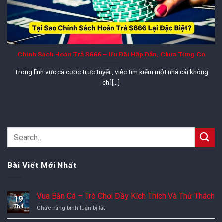
Chính Sách Hoàn Trả S666 – Ưu Đãi Hấp Dẫn, Chưa Từng Có
Trong lĩnh vực cá cược trực tuyến, việc tìm kiếm một nhà cái không
chỉ [...]
Bài Viết Mới Nhất
Vua Bắn Cá – Trò Chơi Đầy Kích Thích Và Thử Thách
19
Th4
Chức năng bình luận bị tắt
ở
Vua