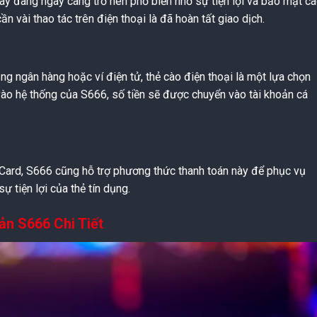
y đang ngày càng trở nên phổ biến nhờ sự tiện lợi và bảo mật ca
ần vài thao tác trên điện thoại là đã hoàn tất giao dịch.
g ngân hàng hoặc ví điện tử, thẻ cào điện thoại là một lựa chọn
 vào hệ thống của S666, số tiền sẽ được chuyển vào tài khoản cá
ard, S666 cũng hỗ trợ phương thức thanh toán này để phục vụ
ự tiện lợi của thẻ tín dụng.
ản S666 Chi Tiết