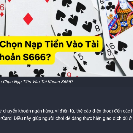
n Chọn Nạp Tiền Vào Tài Khoản S666?
 chuyển khoản ngân hàng, ví điện tử, thẻ cào điện thoại đến các 
rCard. Điều này giúp người chơi dễ dàng thực hiện giao dịch dù ở