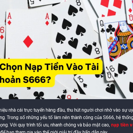
iệu nhà cái trực tuyến hàng đầu, thu hút người chơi nhờ vào sự u
ạng. Trong số những yếu tố làm nên thành công của S666, hệ thốn
rọng. Với quy trình tối ưu, nhanh chóng và bảo mật cao,
nạp tiền 
ể bạn tham gia vào thế giới giải trí đầy hấp dẫn này.