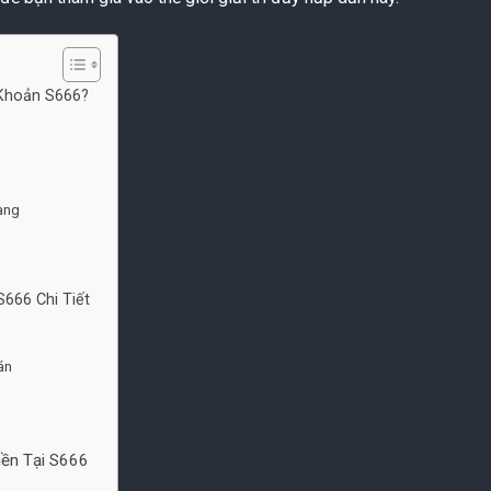
 Khoản S666?
àng
666 Chi Tiết
án
ền Tại S666