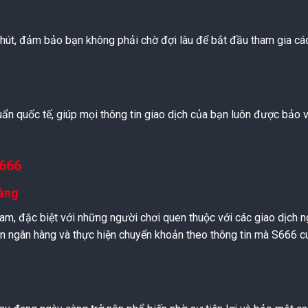
 phút, đảm bảo bạn không phải chờ đợi lâu để bắt đầu tham gia cá
n quốc tế, giúp mọi thông tin giao dịch của bạn luôn được bảo 
S666
àng
Nam, đặc biệt với những người chơi quen thuộc với các giao dịch 
ản ngân hàng và thực hiện chuyển khoản theo thông tin mà S666 c