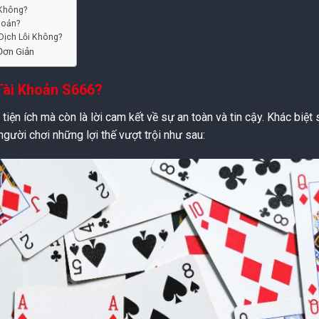
 Không?
hoản?
Dịch Lỗi Không?
Đơn Giản
Tài Khoản S666?
tiện ích mà còn là lời cam kết về sự an toàn và tin cậy. Khác biệt 
gười chơi những lợi thế vượt trội như sau: