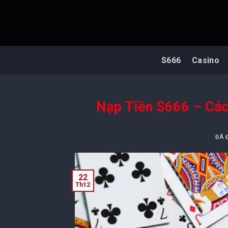
Chuyển
đến
nội
dung
S666
Casino
Nạp Tiền S666 – Các
ĐÃ 
22
Th12