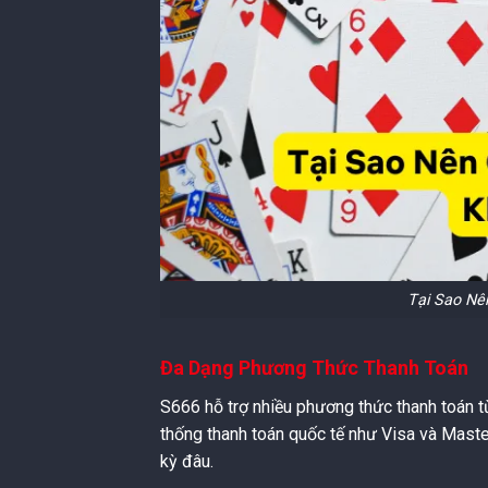
Tại Sao Nê
Đa Dạng Phương Thức Thanh Toán
S666 hỗ trợ nhiều phương thức thanh toán từ
thống thanh toán quốc tế như Visa và Maste
kỳ đâu.